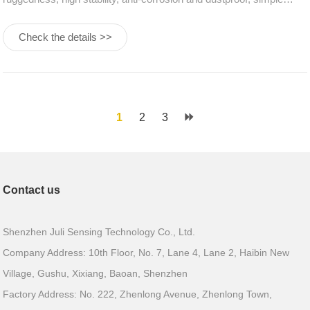
installation and fast response time. Used in various industrial
Check the details >>
weighing systems, automotive press-fit, automated assembly, 3C
pr
1
2
3
Contact us
Shenzhen Juli Sensing Technology Co., Ltd.
Company Address: 10th Floor, No. 7, Lane 4, Lane 2, Haibin New
Village, Gushu, Xixiang, Baoan, Shenzhen
Factory Address: No. 222, Zhenlong Avenue, Zhenlong Town,