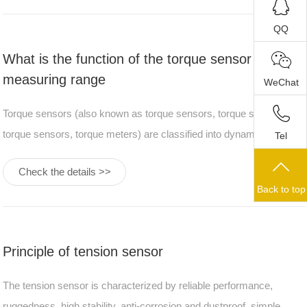
environmen
QQ
What is the function of the torque sensor and the
measuring range
WeChat
Torque sensors (also known as torque sensors, torque sensors,
torque sensors, torque meters) are classified into dynamic and
Tel
static categories. Dynamic torque sensors can also be called
Check the details >>
torque sensors, torque speed sensors, non-contact torque sensors,
Back to top
and
Principle of tension sensor
The tension sensor is characterized by reliable performance,
ruggedness, high stability, anti-corrosion and dustproof, simple