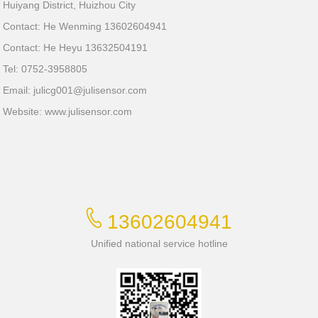
Huiyang District, Huizhou City
Contact: He Wenming 13602604941
Contact: He Heyu 13632504191
Tel: 0752-3958805
Email:
julicg001@julisensor.com
Website:
www.julisensor.com
13602604941
Unified national service hotline