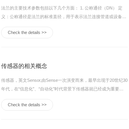
法兰的主要技术参数包括以下几个方面： 1. 公称通径（DN） 定
义：公称通径是法兰的标准直径，用于表示法兰连接管道或设备的
大小。它通常用DN（公称直径）表示，单位为毫米（mm）。是选
Check the details >>
型时的重要参考依据。 2. 公称压力（PN） 定义：公称压力是法兰
在规定的基准温度下，允许的最大工作压力。它表示法……
传感器的相关概念
传感器，英文Sensor,由Sense一次演变而来，最早出现于20世纪30
年代，在“信息化”、“自动化”时代背景下传感器就已经成为重要角
色，当进入到“智能化”时代时，其重要性进一步凸显，逐渐得到更
Check the details >>
多关注。 我们认为，虽然传感器一词覆盖的范围不断扩大，品类日
渐丰富，但所有传感器都有这样的共同本质：传感器是一种检测
装……